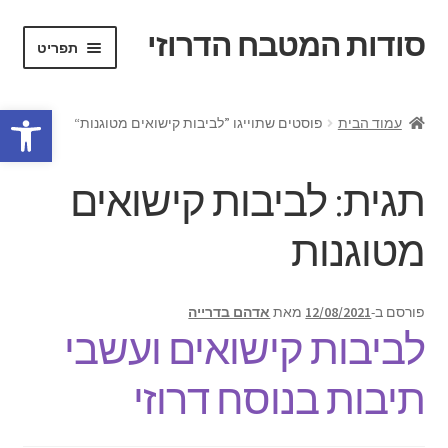
סודות המטבח הדרוזי
דלג
לדלג
תפריט
לתוכן
לניווט
פרופיל אישי
פתח סרגל נגישות
עמוד הבית
פוסטים שתוייגו ”לביבות קישואים מטוגנות“
חנות
תגית:
לביבות קישואים
צור קשר
מטוגנות
קצת עלי
הרחב
מתכונים מהמטבח הדרוזי
פורסם ב-
12/08/2021
מאת
אדהם בדרייה
את
לביבות קישואים ועשבי
תפריט
הילד
תיבות בנוסח דרוזי