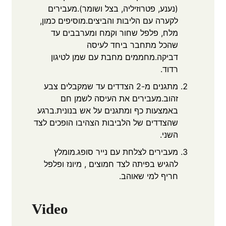
(נענע, פטרוזיליה, בצל ושומר).מעבירים
לקערה עם הליבות והביצים.מוסיפים כמון,
מלח, פלפל שחור וקמח ומערבבים עד
שהכל מתחבר ביחד לעיסה
דביקה.מחממים מחבת עם שמן לטיגון
רדוד.
מתגנים מ-2 הצדדים עד שמקבלים צבע
זהוב.מעבירים את העיסה לשמן חם
באמצעות כף ומתגנים על אש בנונית.ברגע
שהצדדים של הלביבות הצהיבו הופכים לצד
השני.
מעבירים לצלחת עם נייר סופג.מומלץ
להגיש בפיתה לצד חמוצים , מיונז ופלפל
חריף למי שאוהב.
Video