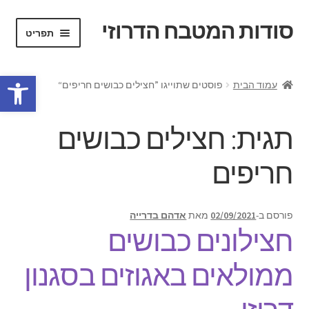
סודות המטבח הדרוזי
דלג
לדלג
תפריט
לתוכן
לניווט
פרופיל אישי
פתח סרגל נגישות
עמוד הבית
פוסטים שתוייגו ”חצילים כבושים חריפים“
חנות
תגית:
חצילים כבושים
צור קשר
חריפים
קצת עלי
הרחב
מתכונים מהמטבח הדרוזי
פורסם ב-
02/09/2021
מאת
אדהם בדרייה
את
חצילונים כבושים
תפריט
הילד
ממולאים באגוזים בסגנון