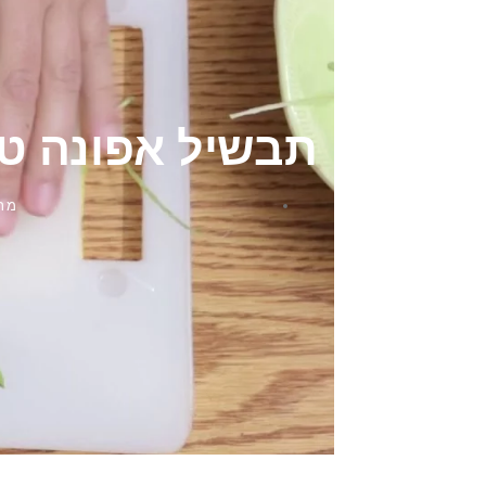
תבשיל אפונה טר
מתכ