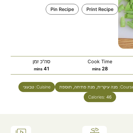
Pin Recipe
Print Recipe
Cook Time
סה"כ זמן
41
28
mins
mins
Course
מנה עיקרית, מנת פתיחה, תוספת
Cuisine:
טבעוני
Calories:
46